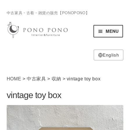
ナ
コ
中古家具・古着・雑貨の販売【PONOPONO】
ビ
ン
ゲ
テ
MENU
ー
ン
シ
ツ
ョ
へ
ン
ス
English
HOME
へ
キ
ホーム
ス
ッ
キ
プ
HOME
>
中古家具
>
収納
> vintage toy box
ITEM
ッ
サ
商品
プ
vintage toy box
ブ
メ
ニ
SHOP
ュ
サ
店舗
ー
ブ