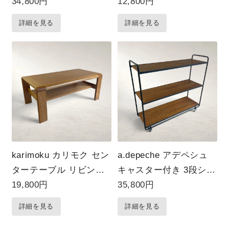
ボード ナチュラル 収納
グリーン
34,800円
12,800円
家具
詳細を見る
詳細を見る
karimoku カリモク セン
a.depeche アデペシュ
ターテーブル リビング
キャスター付き 3段シェ
テーブル 木製 棚付き ロ
ルフ オープンラック ア
19,800円
35,800円
ーテーブル
イアンラック
詳細を見る
詳細を見る