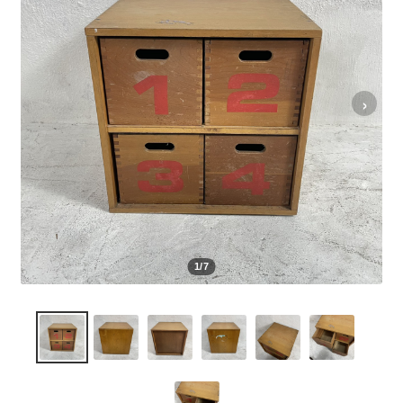
を
メ
展
ニ
GUIDE
開
ュ
ご利用ガイド
ー
›
を
SELL
展
買取
開
CONTACT
お問い合わせ
1/7