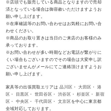
※店頭でも販売している商品となりますので売却
済となっている場合は御容赦いただけますようお
願い申し上げます。
※在庫確認等のお問い合わせはお気軽にお問い合
わせください。
※商品のお取り置きは当日のご来店のお客様のみ
承っております。
※お問い合わせが多い時期などお電話が繋がりに
くい場合もございますのでその場合は大変申し訳
ございませんがメールにてご連絡頂けますようお
願い申し上げます。
家具等の出張買取エリアは
品川区
・
大田区
・
港
区
・
目黒区
・
世田谷区
・
渋谷区
・
杉並区
・
新宿
区
・
中央区
・
千代田区
・
文京区
を中心に東京都
全域対応しております。