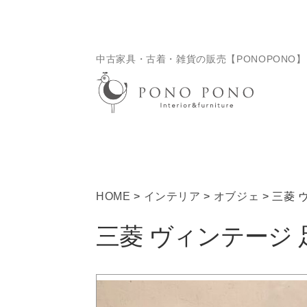
ナ
コ
ビ
ン
ゲ
テ
中古家具・古着・雑貨の販売【PONOPONO】
ー
ン
シ
ツ
ョ
へ
ン
ス
へ
キ
ス
ッ
キ
プ
ッ
HOME
>
インテリア
>
オブジェ
> 三菱
プ
三菱 ヴィンテージ