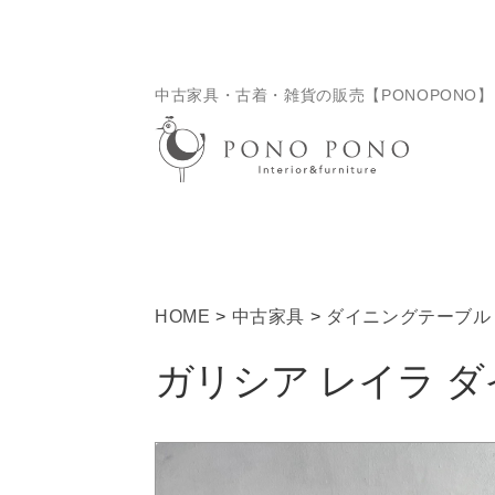
ナ
コ
ビ
ン
ゲ
テ
中古家具・古着・雑貨の販売【PONOPONO】
ー
ン
シ
ツ
ョ
へ
ン
ス
へ
キ
ス
ッ
キ
プ
ッ
HOME
>
中古家具
>
ダイニングテーブル
プ
ガリシア レイラ 