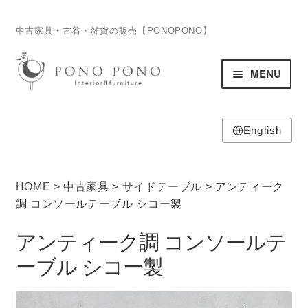
ナ
コ
中古家具・古着・雑貨の販売【PONOPONO】
ビ
ン
ゲ
テ
MENU
ー
ン
シ
ツ
ョ
へ
ン
ス
English
HOME
へ
キ
ホーム
ス
ッ
キ
プ
HOME
>
中古家具
>
サイドテーブル
> アンティーク
ITEM
ッ
サ
調 コンソールテーブル シコー製
商品
プ
ブ
アンティーク調 コンソールテ
メ
ニ
ーブル シコー製
SHOP
ュ
サ
店舗
ー
ブ