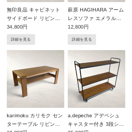
無印良品 キャビネット
萩原 HAGIHARA アーム
サイドボード リビング
レスソファ エメラルド
ボード ナチュラル 収納
グリーン
34,800円
12,800円
家具
詳細を見る
詳細を見る
karimoku カリモク セン
a.depeche アデペシュ
ターテーブル リビング
キャスター付き 3段シェ