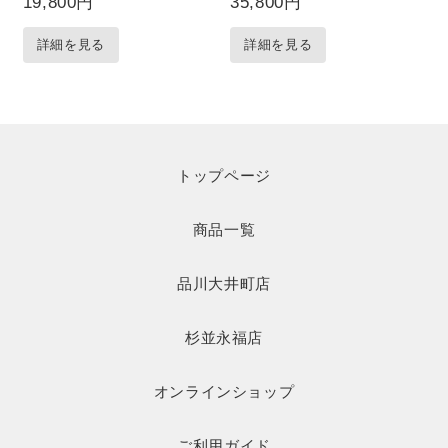
テーブル 木製 棚付き ロ
ルフ オープンラック ア
19,800円
35,800円
ーテーブル
イアンラック
詳細を見る
詳細を見る
トップページ
商品一覧
品川大井町店
杉並永福店
オンラインショップ
ご利用ガイド