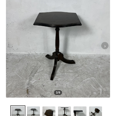
を
メ
展
ニ
GUIDE
開
ュ
ご利用ガイド
ー
を
SELL
展
›
買取
開
CONTACT
お問い合わせ
1/9