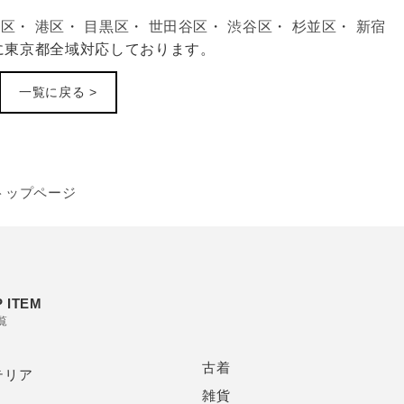
田区
・
港区
・
目黒区
・
世田谷区
・
渋谷区
・
杉並区
・
新宿
に東京都全域対応しております。
一覧に戻る >
トップページ
 ITEM
覧
古着
テリア
雑貨