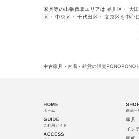
家具等の出張買取エリアは
品川区
・
大
区
・
中央区
・
千代田区
・
文京区
を中心
中古家具・古着・雑貨の販売PONOPONO
HOME
SHOP
ホーム
商品一
GUIDE
家具
ご利用ガイド
イン
ACCESS
照明