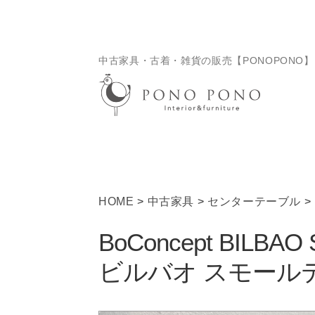
ナ
コ
ビ
ン
ゲ
テ
中古家具・古着・雑貨の販売【PONOPONO】
ー
ン
シ
ツ
ョ
へ
ン
ス
へ
キ
ス
ッ
キ
プ
ッ
HOME
>
中古家具
>
センターテーブル
>
プ
BoConcept BILBA
ビルバオ スモール